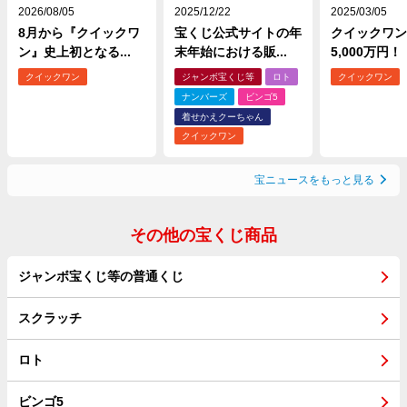
2026/08/05
2025/12/22
2025/03/05
8月から『クイックワ
宝くじ公式サイトの年
クイックワン
ン』史上初となる...
末年始における販...
5,000万円！
クイックワン
ジャンボ宝くじ等
ロト
クイックワン
ナンバーズ
ビンゴ5
着せかえクーちゃん
クイックワン
宝ニュースをもっと見る
その他の宝くじ商品
ジャンボ宝くじ等の普通くじ
スクラッチ
ロト
ビンゴ5