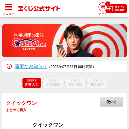
0
メニュー
カート
重要なお知らせ
（2026年07月31日 00時更新）
STEP 1
STEP 2
STEP 3
STEP 4
内容入力
注文確認
支払内容
購入完了
使い方
クイックワン
まとめて購入
クイックワン