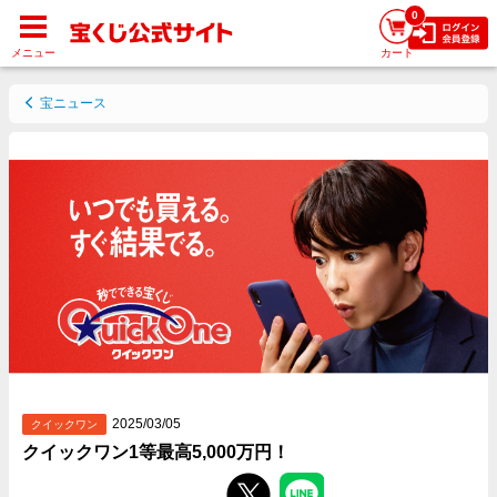
0
メニュー
カート
宝ニュース
2025/03/05
クイックワン
クイックワン1等最高5,000万円！
Facebookでシェアする
Twitterでシェアする