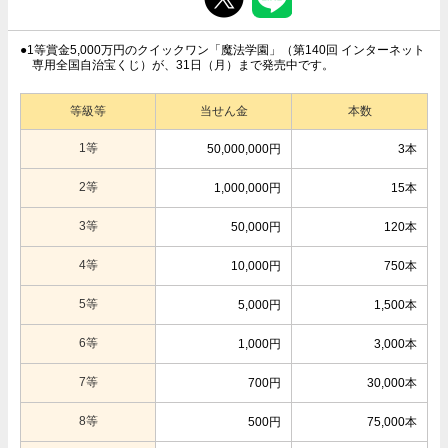
●1等賞金5,000万円のクイックワン「魔法学園」（第140回 インターネット
専用全国自治宝くじ）が、31日（月）まで発売中です。
等級等
当せん金
本数
1等
50,000,000円
3本
2等
1,000,000円
15本
3等
50,000円
120本
4等
10,000円
750本
5等
5,000円
1,500本
6等
1,000円
3,000本
7等
700円
30,000本
8等
500円
75,000本