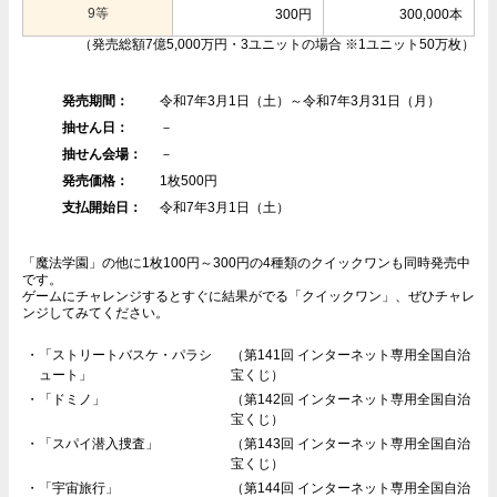
9等
300円
300,000本
（発売総額7億5,000万円・3ユニットの場合 ※1ユニット50万枚）
発売期間：
令和7年3月1日（土）～令和7年3月31日（月）
抽せん日：
－
抽せん会場：
－
発売価格：
1枚500円
支払開始日：
令和7年3月1日（土）
「魔法学園」の他に1枚100円～300円の4種類のクイックワンも同時発売中
です。
ゲームにチャレンジするとすぐに結果がでる「クイックワン」、ぜひチャレ
ンジしてみてください。
・「ストリートバスケ・パラシ
（第141回 インターネット専用全国自治
ュート」
宝くじ）
・「ドミノ」
（第142回 インターネット専用全国自治
宝くじ）
・「スパイ潜入捜査」
（第143回 インターネット専用全国自治
宝くじ）
・「宇宙旅行」
（第144回 インターネット専用全国自治