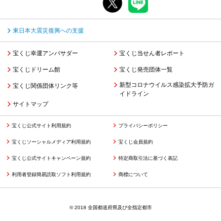
東日本大震災復興への支援
宝くじ幸運アンバサダー
宝くじ当せん者レポート
宝くじドリーム館
宝くじ発売団体一覧
新型コロナウイルス感染拡大予防ガ
宝くじ関係団体リンク等
イドライン
サイトマップ
宝くじ公式サイト利用規約
プライバシーポリシー
宝くじソーシャルメディア利用規約
宝くじ会員規約
宝くじ公式サイトキャンペーン規約
特定商取引法に基づく表記
利用者登録簡易読取ソフト利用規約
商標について
© 2018 全国都道府県及び全指定都市