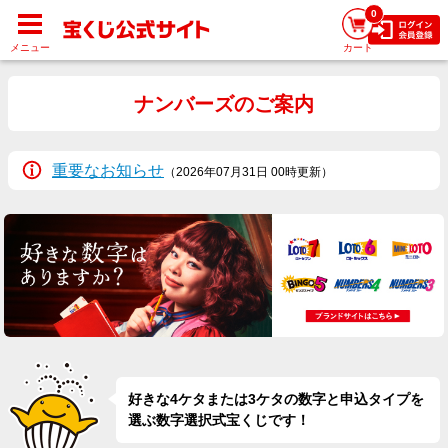
0
メニュー
カート
ナンバーズのご案内
重要なお知らせ
（2026年07月31日 00時更新）
好きな4ケタまたは3ケタの数字と申込タイプを
選ぶ数字選択式宝くじです！