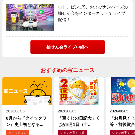
ロト、ビンゴ5、およびナンバーズの
抽せん会をインターネットでライブ
配信！
抽せん会ライブ中継へ
おすすめの宝ニュース
2026/08/05
2026/08/05
2026/08/05
8月から『クイックワ
「宝くじの日記念」く
「お月見くじ
ン』史上初となる...
じが8月1日（土...
等・前後賞合わ
クイックワン
ジャンボ宝くじ等
ジャンボ宝くじ