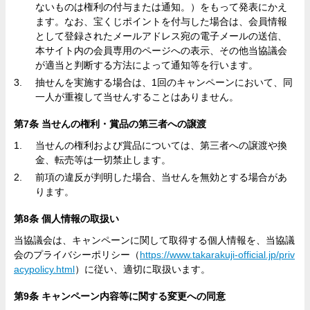
ないものは権利の付与または通知。）をもって発表にかえ
ます。なお、宝くじポイントを付与した場合は、会員情報
として登録されたメールアドレス宛の電子メールの送信、
本サイト内の会員専用のページへの表示、その他当協議会
が適当と判断する方法によって通知等を行います。
抽せんを実施する場合は、1回のキャンペーンにおいて、同
一人が重複して当せんすることはありません。
第7条 当せんの権利・賞品の第三者への譲渡
当せんの権利および賞品については、第三者への譲渡や換
金、転売等は一切禁止します。
前項の違反が判明した場合、当せんを無効とする場合があ
ります。
第8条 個人情報の取扱い
当協議会は、キャンペーンに関して取得する個人情報を、当協議
会のプライバシーポリシー（
https://www.takarakuji-official.jp/priv
acypolicy.html
）に従い、適切に取扱います。
第9条 キャンペーン内容等に関する変更への同意