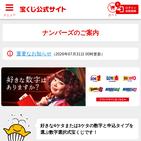
0
メニュー
カート
ナンバーズのご案内
重要なお知らせ
（2026年07月31日 00時更新）
好きな4ケタまたは3ケタの数字と申込タイプを
選ぶ数字選択式宝くじです！