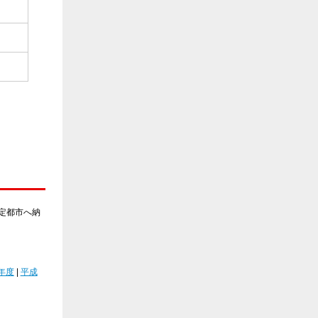
定都市へ納
年度
|
平成