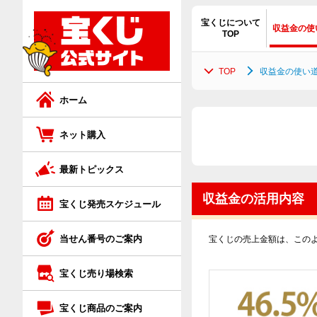
ネット購入トップ
宝くじ商品のご案内トップ
宝くじについて
収益金の使
TOP
ジャンボ宝くじ
ジャンボ宝くじ等の普通くじ
TOP
収益金の使い
ロト7
スクラッチ
ホーム
ロト6
ロト
ネット購入
最新トピックス
ミニロト
ビンゴ5
収益金の活用内容
宝くじ発売スケジュール
ビンゴ5
ナンバーズ
当せん番号のご案内
宝くじの売上金額は、この
ナンバーズ4
クイックワン
宝くじ売り場検索
ナンバーズ3
宝くじ商品のご案内