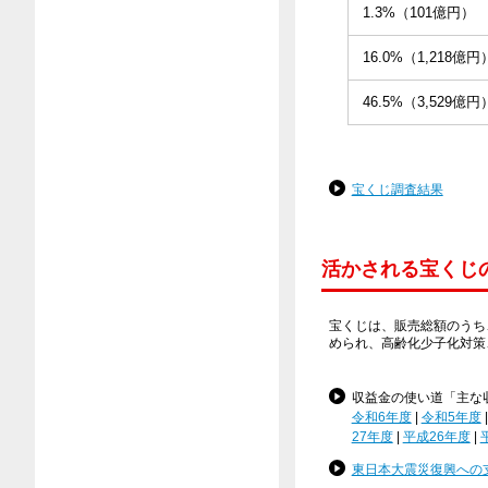
1.3%（101億円）
16.0%（1,218億円
46.5%（3,529億円
宝くじ調査結果
活かされる宝くじ
宝くじは、販売総額のうち
められ、高齢化少子化対策
収益金の使い道「主な
令和6年度
|
令和5年度
27年度
|
平成26年度
|
東日本大震災復興への