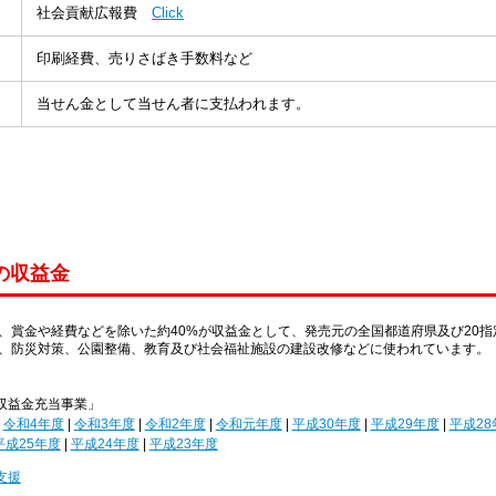
社会貢献広報費
Click
）
印刷経費、売りさばき手数料など
）
当せん金として当せん者に支払われます。
の収益金
、賞金や経費などを除いた約40%が収益金として、発売元の全国都道府県及び20指
、防災対策、公園整備、教育及び社会福祉施設の建設改修などに使われています。
収益金充当事業」
|
令和4年度
|
令和3年度
|
令和2年度
|
令和元年度
|
平成30年度
|
平成29年度
|
平成28
平成25年度
|
平成24年度
|
平成23年度
支援