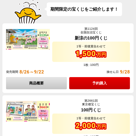
期間限定の宝くじをご紹介します！
第1124回
全国自治宝くじ
新涼の100円くじ
1等・前後賞合わせて
1,500
万円
1枚
100円
8/26～9/22
9/28
発売期間
抽せん日
商品概要
予約購入
第2661回
東京都宝くじ
100円くじ
1等・前後賞合わせて
2,000
万円