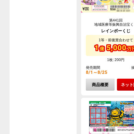
第441回
地域医療等振興自治宝く
レインボーくじ
1等・前後賞合わせて
1
5,000
億
万
1枚
200円
発売期間
8/1～8/25
商品概要
ネット