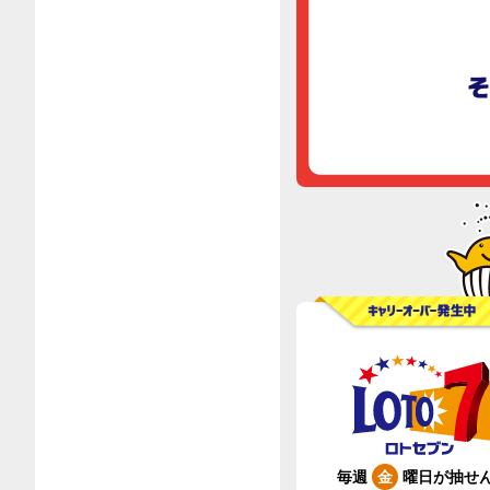
毎週
曜日が抽せ
金