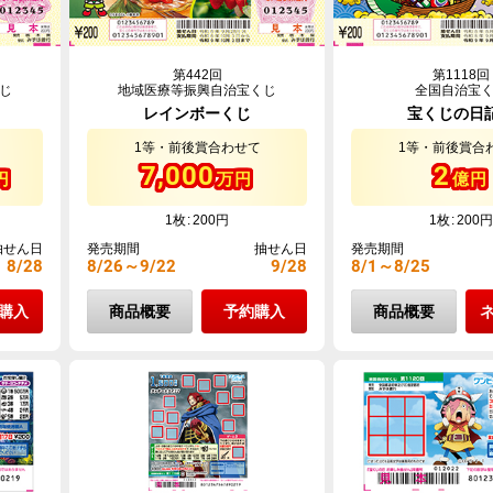
第442回
第1118回
じ
地域医療等振興自治宝くじ
全国自治宝
レインボーくじ
宝くじの日
1等・前後賞合わせて
1等・前後賞合
7,000
2
円
万円
億円
1枚
200円
1枚
200円
抽せん日
発売期間
抽せん日
発売期間
8/28
8/26～9/22
9/28
8/1～8/25
購入
商品概要
予約購入
商品概要