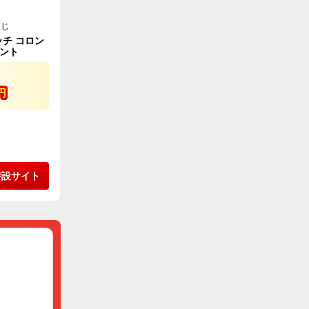
くじ
チ コロン
ント
円
特設サイト