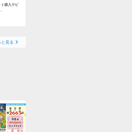
ット購入デビ
.
っと見る