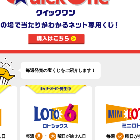
毎週発売の宝くじをご紹介します！
・
ん日
毎週
曜日が
月
木
火
毎週
曜日が抽せん日