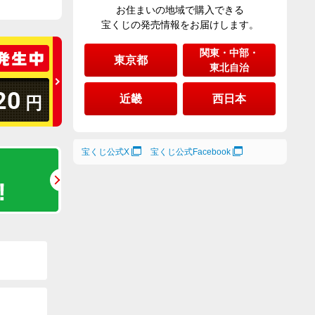
お住まいの地域で購入できる
宝くじの発売情報をお届けします。
関東・中部・
東京都
東北自治
20
近畿
西日本
円
宝くじ公式X
宝くじ公式Facebook