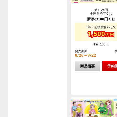
第1124回
全国自治宝くじ
新涼の100円くじ
1等・前後賞合わせて
1,500
万円
1枚
100円
発売期間
8/26～9/22
商品概要
予約