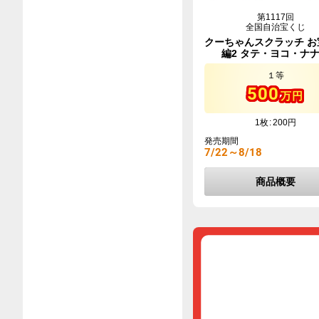
第1117回
全国自治宝くじ
クーちゃんスクラッチ お
編2 タテ・ヨコ・ナ
１等
500
万円
1枚
200円
発売期間
7/22～8/18
商品概要