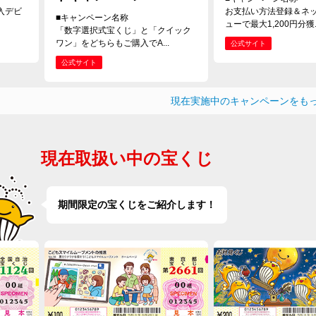
入デビ
お支払い方法登録＆ネ
■キャンペーン名称
ューで最大1,200円分獲..
「数字選択式宝くじ」と「クイック
ワン」をどちらもご購入でA...
公式サイト
公式サイト
現在実施中のキャンペーンをも
現在取扱い中の宝くじ
期間限定の宝くじをご紹介します！