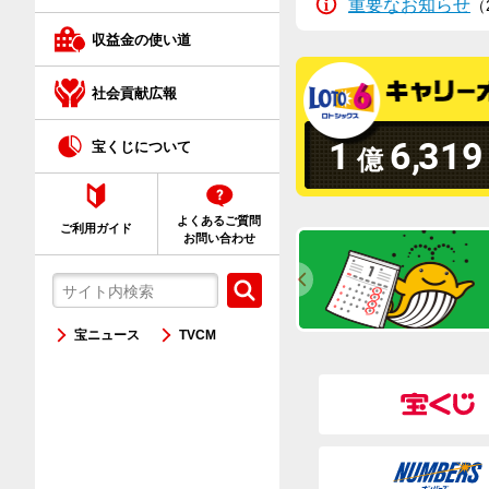
重要なお知らせ
（
クイックワン
収益金の使い道
ネット購入が初めての方へ
社会貢献広報
1
6
,
319
宝くじについて
億
よくあるご質問
ご利用ガイド
お問い合わせ
宝ニュース
TVCM