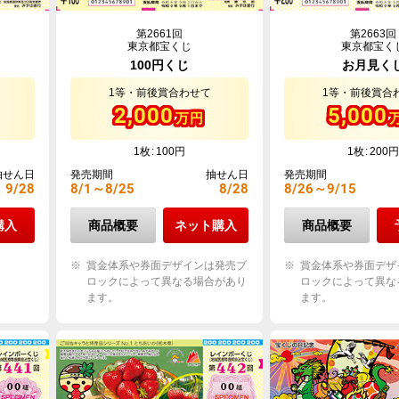
第2661回
第2663回
東京都宝くじ
東京都宝く
100円くじ
お月見く
1等・前後賞合わせて
1等・前後賞合
2,000
5,000
万円
1枚
100円
1枚
200円
抽せん日
発売期間
抽せん日
発売期間
9/28
8/1～8/25
8/28
8/26～9/15
購入
商品概要
ネット購入
商品概要
賞金体系や券面デザインは発売ブ
賞金体系や券面デザ
ロックによって異なる場合があり
ロックによって異な
ます。
ます。