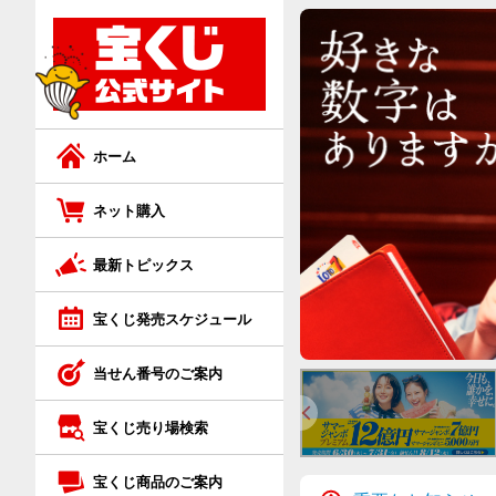
ネット購入トップ
宝くじ商品のご案内トップ
ジャンボ宝くじ
ジャンボ宝くじ等の普通くじ
ロト7
スクラッチ
ホーム
ロト6
ロト
ネット購入
最新トピックス
ミニロト
ビンゴ5
宝くじ発売スケジュール
ビンゴ5
ナンバーズ
当せん番号のご案内
ナンバーズ4
クイックワン
宝くじ売り場検索
ナンバーズ3
宝くじ商品のご案内