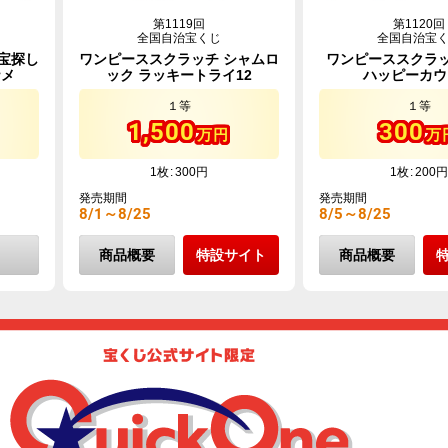
第1119回
第1120回
全国自治宝くじ
全国自治宝
宝探し
ワンピーススクラッチ シャムロ
ワンピーススクラッ
ナメ
ック ラッキートライ12
ハッピーカウ
１等
１等
1,500
300
万円
万
1枚
300円
1枚
200円
発売期間
発売期間
8/1～8/25
8/5～8/25
商品概要
特設サイト
商品概要