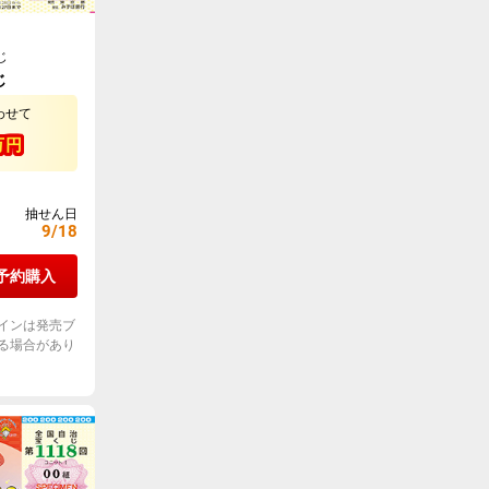
じ
じ
わせて
万円
抽せん日
9/18
予約購入
インは発売ブ
る場合があり