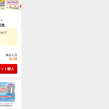
くじ
記念
わせて
抽せん日
8/28
ネット購入