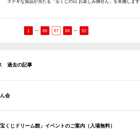
ステキな賞品が当たる「宝くじの日 お楽しみ抽せん」を実施します
1
86
87
88
92
ス 過去の記事
せん会
西宝くじドリーム館」イベントのご案内（入場無料）