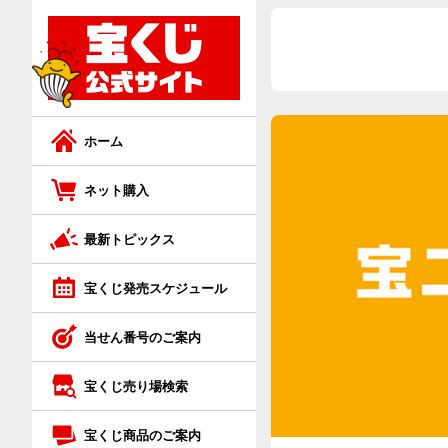
ネット購入トップ
宝くじ商品のご案内トップ
ジャンボ宝くじ
ジャンボ宝くじ等の普通くじ
ロト7
スクラッチ
ホーム
ロト6
ロト
ネット購入
最新トピックス
ミニロト
ビンゴ5
宝くじ発売スケジュール
ビンゴ5
ナンバーズ
当せん番号のご案内
ナンバーズ4
クイックワン
宝くじ売り場検索
ナンバーズ3
宝くじ商品のご案内