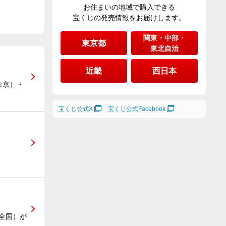
お住まいの地域で購入できる
宝くじの発売情報をお届けします。
関東・中部・
東京都
東北自治
近畿
西日本
東京）・
宝くじ公式X
宝くじ公式Facebook
全国）が