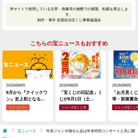
本サイトで使用している文章・画像等の無断での複製、転載を禁止しま
す。
制作・著作 全国自治宝くじ事務協議会
こちらの宝ニュースもおすすめ
2026/08/05
2026/08/05
2026/08/05
8月から『クイックワ
「宝くじの日記念」く
「お月見くじ
ン』史上初となる...
じが8月1日（土...
等・前後賞合わ
クイックワン
ジャンボ宝くじ等
ジャンボ宝くじ
宝ニュース
年末ジャンボ抽せん会は年末特別コンサートと共に開