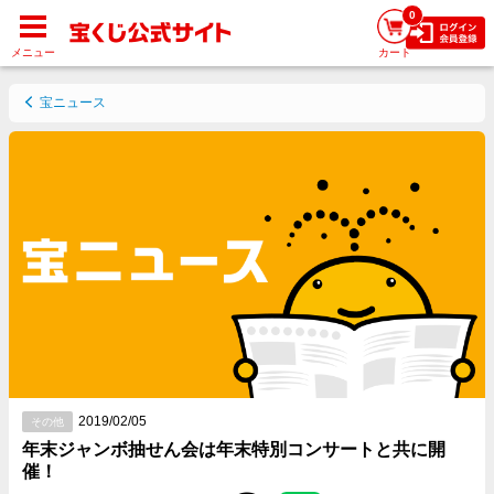
0
メニュー
カート
宝ニュース
2019/02/05
その他
年末ジャンボ抽せん会は年末特別コンサートと共に開
催！
Facebookでシェアする
Twitterでシェアする