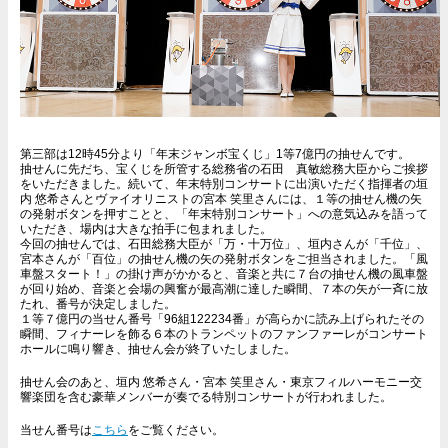
第三部は12時45分より「年末ジャンボ宝くじ」1等7億円の抽せんです。
抽せんに先だち、宝くじを所管する総務省の石田 真敏総務大臣からご挨拶
をいただきました。続いて、年末特別コンサートに出演いただく指揮者の垣
内 悠希さんとヴァイオリニストの宮本 笑里さんには、１等の抽せん機の矢
の発射ボタンを押すことと、「年末特別コンサート」への意気込みを語って
いただき、場内は大きな拍手に包まれました。
今回の抽せんでは、石田総務大臣が「万・十万位」、垣内さんが「千位」、
宮本さんが「百位」の抽せん機の矢の発射ボタンをご担当されました。「風
車盤スタート！」の掛け声がかかると、音楽と共に７台の抽せん機の風車盤
が回り始め、音楽と会場の興奮が最高潮に達した瞬間、７本の矢が一斉に放
たれ、番号が決定しました。
１等７億円の当せん番号「96組122234番」が高らかに読み上げられたその
瞬間、フィナーレを飾る６本のトランペットのファンファーレがコンサート
ホールに鳴り響き、抽せん会が終了いたしました。
抽せん会のあと、垣内 悠希さん・宮本 笑里さん・東京フィルハーモニー交
響楽団を含む豪華メンバーが奏でる特別コンサートが行われました。
当せん番号は
こちら
をご覧ください。