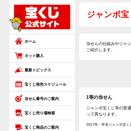
ネット購入トップ
宝くじ商品のご案内トップ
ジャンボ宝
ジャンボ宝くじ
ジャンボ宝くじ等の普通くじ
ロト7
スクラッチ
ホーム
当せんの仕組みやジャ
ご紹介します。
ロト6
ロト
ネット購入
最新トピックス
ミニロト
ビンゴ5
宝くじ発売スケジュール
ビンゴ5
ナンバーズ
1等の当せん
当せん番号のご案内
ナンバーズ4
クイックワン
ジャンボ宝くじ等の普
宝くじ売り場検索
って異なります。
ナンバーズ3
2017年・年末ジャンボ宝く
宝くじ商品のご案内