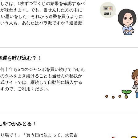
しさは、1枚ずつ宝くじの結果を確認するバ
感が味わえます。でも、当せんした方の中に
しい思いをした！それから連番を買うように
という人も。あなたはバラ派ですか？連番派
幸運を呼び込む？！
何十年も5つのジャンボを買い続けて当せん
運のタネをまき続けることも当せんの秘訣か
公式サイトでは、継続して自動的に購入する
ますので、ご利用ください。
んをつかみとる！
売り場で！」「買う日は決まって、大安吉