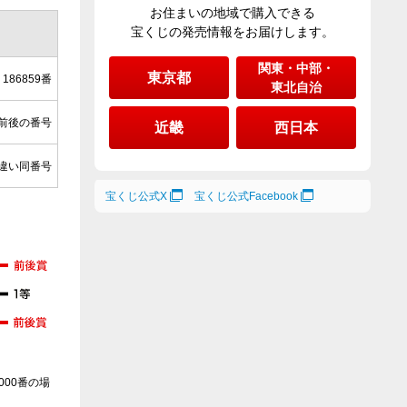
お住まいの地域で購入できる
宝くじの発売情報をお届けします。
関東・中部・
東京都
186859番
東北自治
の前後の番号
近畿
西日本
違い同番号
宝くじ公式X
宝くじ公式Facebook
000番の場