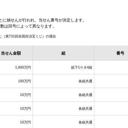
とに抽せんが行われ、当せん番号が決定します。
本数は回号によって異なります。
じ（第731回全国自治宝くじ）の場合
当せん金額
組
番号
1,000万円
組下1ケタ4組
100万円
各組共通
10万円
各組共通
10万円
各組共通
10万円
各組共通