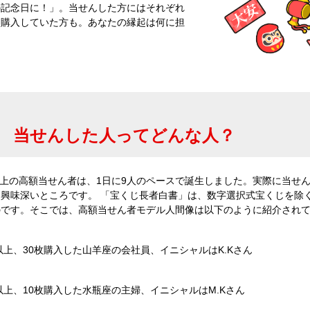
の記念日に！」。当せんした方にはそれぞれ
を購入していた方も。あなたの縁起は何に担
当せんした人ってどんな人？
万円以上の高額当せん者は、1日に9人のペースで誕生しました。実際に当せ
興味深いところです。 「宝くじ長者白書」は、数字選択式宝くじを除
のです。そこでは、高額当せん者モデル人間像は以下のように紹介され
以上、30枚購入した山羊座の会社員、イニシャルはK.Kさん
以上、10枚購入した水瓶座の主婦、イニシャルはM.Kさん