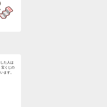
んした人は
く宝くじの
ています。