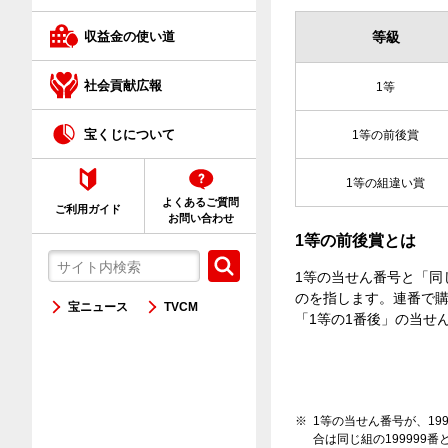
クイックワン
収益金の使い道
等級
ネット購入が初めての方へ
社会貢献広報
1等
宝くじについて
1等の前後賞
1等の組違い賞
よくあるご質問
ご利用ガイド
お問い合わせ
1等の前後賞とは
1等の当せん番号と「同
のを指します。連番で購
宝ニュース
TVCM
「1等の1番後」の当せ
1等の当せん番号が、199
合は同じ組の199999番