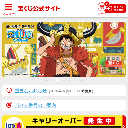
0
メニュー
カート
1
2
3
4
5
6
7
重要なお知らせ
（2026年07月31日 00時更新）
当せん番号のご案内