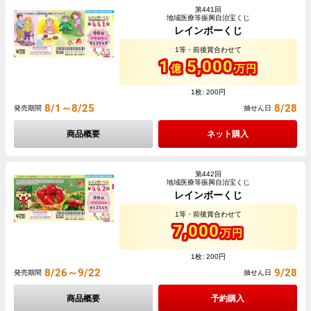
第441回
地域医療等振興自治宝くじ
レインボーくじ
1等・前後賞合わせて
1
5,000
億
万円
1枚
200円
8/1～8/25
8/28
発売期間
抽せん日
商品概要
ネット購入
第442回
地域医療等振興自治宝くじ
レインボーくじ
1等・前後賞合わせて
7,000
万円
1枚
200円
8/26～9/22
9/28
発売期間
抽せん日
商品概要
予約購入