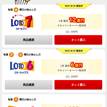
金
毎週
曜日が抽せん日
12
億円
1等 最高
※キャリーオーバー発生時
1口
300円
商品概要
ネット購入
月
木
・
毎週
曜日が抽せん日
6
億円
1等 最高
※キャリーオーバー発生時
1口
200円
商品概要
ネット購入
火
毎週
曜日が抽せん日