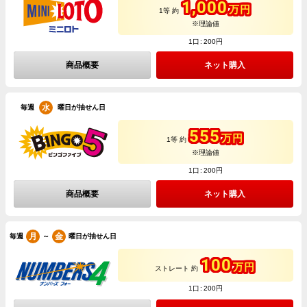
1,000
万円
1等 約
※理論値
1口
200円
商品概要
ネット購入
水
毎週
曜日が抽せん日
555
万円
1等 約
※理論値
1口
200円
商品概要
ネット購入
月
金
～
毎週
曜日が抽せん日
100
万円
ストレート 約
1口
200円