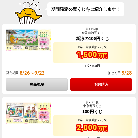
期間限定の宝くじをご紹介します！
第1124回
全国自治宝くじ
新涼の100円くじ
1等・前後賞合わせて
1,500
万円
1枚
100円
8/26～9/22
9/28
発売期間
抽せん日
商品概要
予約購入
第2661回
東京都宝くじ
100円くじ
1等・前後賞合わせて
2,000
万円