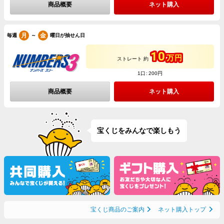
商品概要
ネット購入
月
金
～
毎週
曜日が抽せん日
10
万円
ストレート 約
1口
200円
商品概要
ネット購入
宝くじをみんなで楽しもう
宝くじ商品のご案内
ネット購入トップ