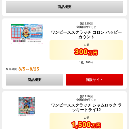
商品概要
第1120回
全国自治宝くじ
ワンピーススクラッチ コロン ハッピー
カウント
１等
300
万円
1枚
200円
8/5～8/25
発売期間
商品概要
特設サイト
第1119回
全国自治宝くじ
ワンピーススクラッチ シャムロック ラ
ッキートライ12
１等
1,500
万円