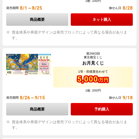
1枚
100円
8/1～8/25
8/28
発売期間
抽せん日
商品概要
ネット購入
賞金体系や券面デザインは発売ブロックによって異なる場合がありま
す。
第2663回
東京都宝くじ
お月見くじ
1等・前後賞合わせて
5,000
万円
1枚
200円
8/26～9/15
9/18
発売期間
抽せん日
商品概要
予約購入
賞金体系や券面デザインは発売ブロックによって異なる場合がありま
す。