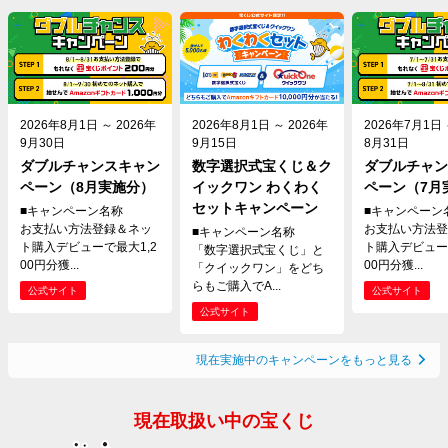
2026年8月1日 ～ 2026年
2026年8月1日 ～ 2026年
2026年7月1日 
9月30日
9月15日
8月31日
ダブルチャンスキャン
数字選択式宝くじ＆ク
ダブルチャン
ペーン（8月実施分）
イックワン わくわく
ペーン（7月
セットキャンペーン
■キャンペーン名称
■キャンペーン
お支払い方法登録＆ネッ
お支払い方法登
■キャンペーン名称
ト購入デビューで最大1,2
ト購入デビュー
「数字選択式宝くじ」と
00円分獲...
00円分獲...
「クイックワン」をどち
らもご購入でA...
公式サイト
公式サイト
公式サイト
現在実施中のキャンペーンをもっと見る
現在取扱い中の宝くじ