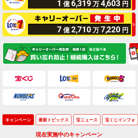
1
6
,
319
4
,
603
億
万
円
7
2
,
710
7
,
220
億
万
円
キャンペーン
最新トピックス
宝ニュース
宝くじインフォ
現在実施中のキャンペーン