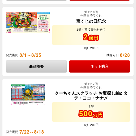
第1118回
全国自治宝くじ
宝くじの日記念
1等・前後賞合わせて
2
億円
1枚
200円
8/1～8/25
8/28
発売期間
抽せん日
商品概要
ネット購入
第1117回
全国自治宝くじ
クーちゃんスクラッチ お宝探し編2 タ
テ・ヨコ・ナナメ
１等
500
万円
1枚
200円
7/22～8/18
発売期間