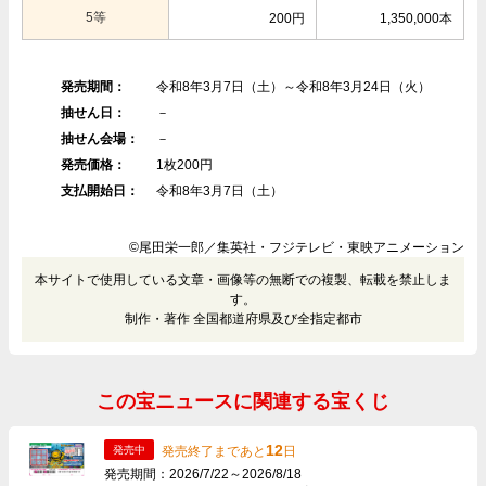
5等
200円
1,350,000本
発売期間：
令和8年3月7日（土）～令和8年3月24日（火）
抽せん日：
－
抽せん会場：
－
発売価格：
1枚200円
支払開始日：
令和8年3月7日（土）
©尾田栄一郎／集英社・フジテレビ・東映アニメーション
本サイトで使用している文章・画像等の無断での複製、転載を禁止しま
す。
制作・著作 全国都道府県及び全指定都市
この宝ニュースに関連する宝くじ
12
発売終了まであと
日
発売中
発売期間：2026/7/22～2026/8/18