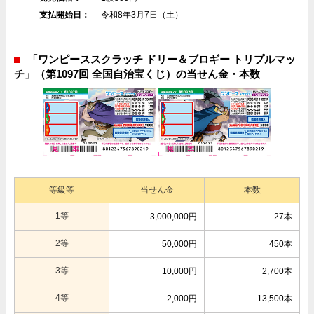
支払開始日：
令和8年3月7日（土）
「ワンピーススクラッチ ドリー＆ブロギー トリプルマッ
チ」（第1097回 全国自治宝くじ）の当せん金・本数
等級等
当せん金
本数
1等
3,000,000円
27本
2等
50,000円
450本
3等
10,000円
2,700本
4等
2,000円
13,500本