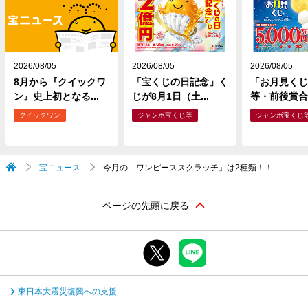
2026/08/05
2026/08/05
2026/08/05
8月から『クイックワ
「宝くじの日記念」く
「お月見くじ
ン』史上初となる...
じが8月1日（土...
等・前後賞合わ
クイックワン
ジャンボ宝くじ等
ジャンボ宝くじ
宝ニュース
今月の「ワンピーススクラッチ」は2種類！！
ページの先頭に戻る
東日本大震災復興への支援