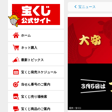
ネット購入トップ
宝くじ商品のご案内トップ
宝ニュース
ジャンボ宝くじ
ジャンボ宝くじ等の普通くじ
ロト7
スクラッチ
ホーム
ロト6
ロト
ネット購入
最新トピックス
ミニロト
ビンゴ5
宝くじ発売スケジュール
ビンゴ5
ナンバーズ
当せん番号のご案内
ナンバーズ4
クイックワン
宝くじ売り場検索
ナンバーズ3
宝くじ商品のご案内