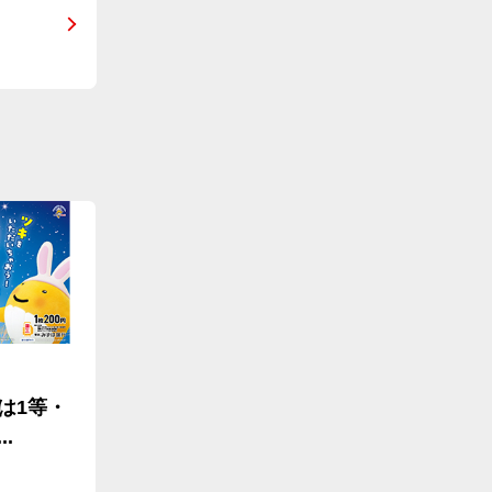
は1等・
.