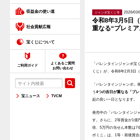
クイックワン
収益金の使い道
2026/03/
ジャンボ宝くじ等
令和8年3月5
ネット購入が初めての方へ
社会貢献広報
重なる“プレミア
宝くじについて
よくあるご質問
「バレンタインジャンボ宝く
ご利用ガイド
お問い合わせ
くじ）が、令和8年2月3日
「バレンタインジャンボ」
う
4つの吉日が重なる「プレ
宝ニュース
TVCM
起の良い一日となります。
発売中の「バレンタインジャ
す。さらに、2等賞金が1億
倍、5万円の当せん本数は
ボミニ」は、1等・前後賞合わ