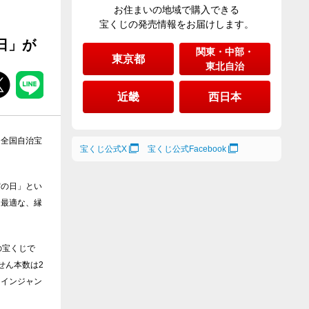
お住まいの地域で購入できる
宝くじの発売情報をお届けします。
日」が
関東・中部・
東京都
東北自治
近畿
西日本
 全国自治宝
宝くじ公式X
宝くじ公式Facebook
寅の日」とい
に最適な、縁
の宝くじで
せん本数は2
タインジャン