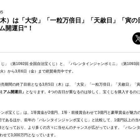
05
日（木）は「大安」「一粒万倍日」「天赦日」「寅の
ム開運日”！
Facebookでシェアする
Twitterでシェアする
じ」（第1092回 全国自治宝くじ）と、「バレンタインジャンボミニ」（第1093回
（火）から3月6日（金）まで絶賛発売中です。
発売期間の終了目前となる3月5日（木）は、「大安」「一粒万倍日」「天赦日」「
ミアム開運日」
となります。4つの吉日が重なるのは珍しく、宝くじを購入するの
ンボ宝くじ」は、1等賞金が2億円、1等・前後賞合わせて3億円と豪華賞金が魅力
円であるほか、前年の「バレンタインジャンボ宝くじ」と比較して、1億円以上の当
7倍となっており、より多くの方々に当せんのチャンスが広がっています。「バレン
せて3,000万円となっています。