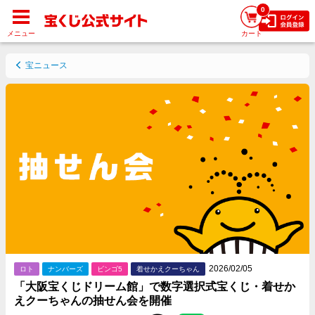
0
メニュー
カート
宝ニュース
2026/02/05
ロト
ナンバーズ
ビンゴ5
着せかえクーちゃん
「大阪宝くじドリーム館」で数字選択式宝くじ・着せか
えクーちゃんの抽せん会を開催
Facebookでシェアする
Twitterでシェアする