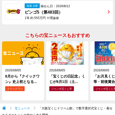
抽せん日：2026/8/12
毎週 水曜
ビンゴ5（第483回）
1等 約 555万円 ※理論値
こちらの宝ニュースもおすすめ
2026/08/05
2026/08/05
2026/08/05
8月から『クイックワ
「宝くじの日記念」く
「お月見くじ
ン』史上初となる...
じが8月1日（土...
等・前後賞合わ
クイックワン
ジャンボ宝くじ等
ジャンボ宝くじ
宝ニュース
「大阪宝くじドリーム館」で数字選択式宝くじ・着せ