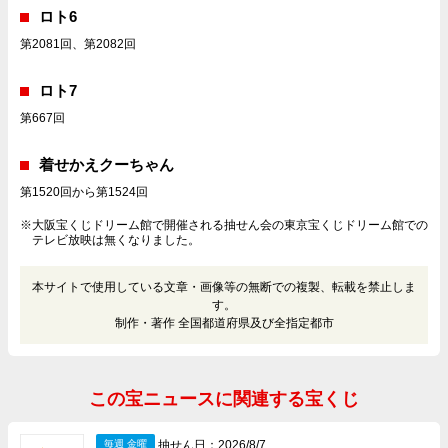
ロト6
第2081回、第2082回
ロト7
第667回
着せかえクーちゃん
第1520回から第1524回
※大阪宝くじドリーム館で開催される抽せん会の東京宝くじドリーム館での
テレビ放映は無くなりました。
本サイトで使用している文章・画像等の無断での複製、転載を禁止しま
す。
制作・著作 全国都道府県及び全指定都市
この宝ニュースに関連する宝くじ
抽せん日：2026/8/7
毎週 金曜