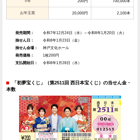
5等
200円
700,000本
お年玉賞
20,000円
2,100本
発売期間：
令和7年12月24日（水）～令和8年1月20日（火）
抽せん日：
令和8年1月23日（金）
抽せん会場：
神戸文化ホール
発売価格：
1枚200円
支払開始日：
令和8年1月28日（水）
「初夢宝くじ」（第2511回 西日本宝くじ）の当せん金・
本数