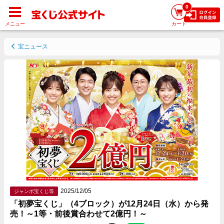
0
メニュー
カート
宝ニュース
2025/12/05
ジャンボ宝くじ等
「初夢宝くじ」（4ブロック）が12月24日（水）から発
売！～1等・前後賞合わせて2億円！～
Facebookでシェアする
Twitterでシェアする