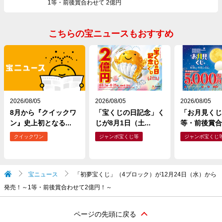
1等・前後賞合わせて 2億円
こちらの宝ニュースもおすすめ
2026/08/05
2026/08/05
2026/08/05
8月から『クイックワ
「宝くじの日記念」く
「お月見くじ
ン』史上初となる...
じが8月1日（土...
等・前後賞合わ
クイックワン
ジャンボ宝くじ等
ジャンボ宝くじ
宝ニュース
「初夢宝くじ」（4ブロック）が12月24日（水）から
発売！～1等・前後賞合わせて2億円！～
ページの先頭に戻る