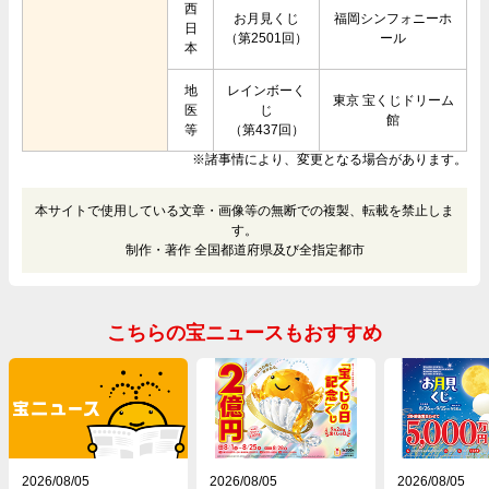
西
お月見くじ
福岡シンフォニーホ
日
（第2501回）
ール
本
地
レインボーく
東京 宝くじドリーム
医
じ
館
等
（第437回）
※諸事情により、変更となる場合があります。
本サイトで使用している文章・画像等の無断での複製、転載を禁止しま
す。
制作・著作 全国都道府県及び全指定都市
こちらの宝ニュースもおすすめ
2026/08/05
2026/08/05
2026/08/05