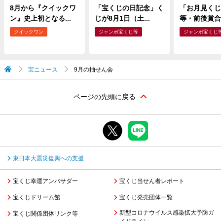
8月から『クイックワ
「宝くじの日記念」く
「お月見くじ
ン』史上初となる...
じが8月1日（土...
等・前後賞合わ
クイックワン
ジャンボ宝くじ等
ジャンボ宝くじ
宝ニュース
9月の抽せん会
ページの先頭に戻る
東日本大震災復興への支援
宝くじ幸運アンバサダー
宝くじ当せん者レポート
宝くじドリーム館
宝くじ発売団体一覧
新型コロナウイルス感染拡大予防ガ
宝くじ関係団体リンク等