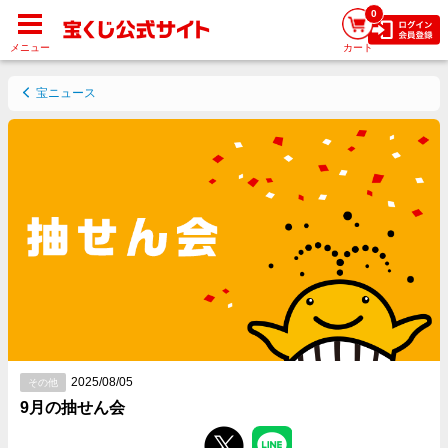
0
メニュー
カート
宝ニュース
2025/08/05
その他
9月の抽せん会
Facebookでシェアする
Twitterでシェアする