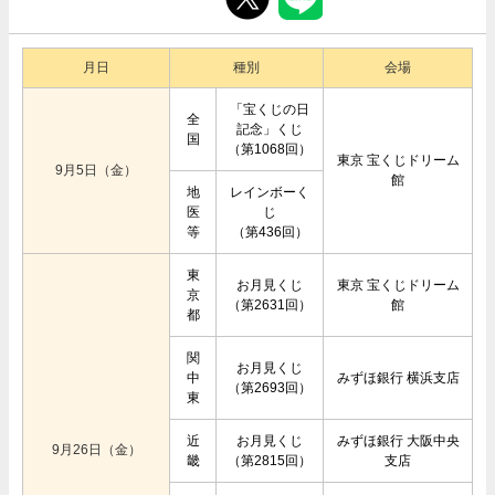
月日
種別
会場
「宝くじの日
全
記念」くじ
国
（第1068回）
東京 宝くじドリーム
9月5日（金）
館
地
レインボーく
医
じ
等
（第436回）
東
お月見くじ
東京 宝くじドリーム
京
（第2631回）
館
都
関
お月見くじ
中
みずほ銀行 横浜支店
（第2693回）
東
近
お月見くじ
みずほ銀行 大阪中央
9月26日（金）
畿
（第2815回）
支店