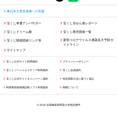
東日本大震災復興への支援
宝くじ幸運アンバサダー
宝くじ当せん者レポート
宝くじドリーム館
宝くじ発売団体一覧
新型コロナウイルス感染拡大予防ガ
宝くじ関係団体リンク等
イドライン
サイトマップ
宝くじ公式サイト利用規約
プライバシーポリシー
宝くじソーシャルメディア利用規約
宝くじ会員規約
宝くじ公式サイトキャンペーン規約
特定商取引法に基づく表記
利用者登録簡易読取ソフト利用規約
商標について
© 2018 全国都道府県及び全指定都市