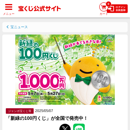
0
メニュー
カート
宝ニュース
2025/05/07
ジャンボ宝くじ等
「新緑の100円くじ」が全国で発売中！
Facebookでシェアする
Twitterでシェアする