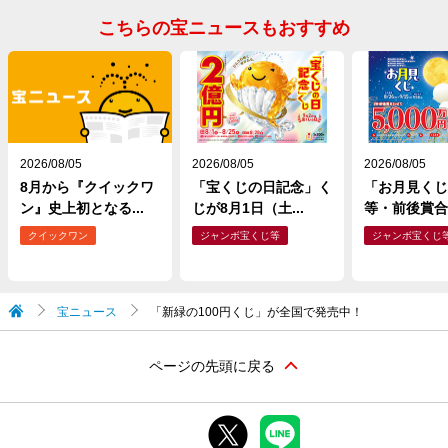
こちらの宝ニュースもおすすめ
2026/08/05
2026/08/05
2026/08/05
8月から『クイックワ
「宝くじの日記念」く
「お月見くじ
ン』史上初となる...
じが8月1日（土...
等・前後賞合わ
クイックワン
ジャンボ宝くじ等
ジャンボ宝くじ
宝ニュース
「新緑の100円くじ」が全国で発売中！
ページの先頭に戻る