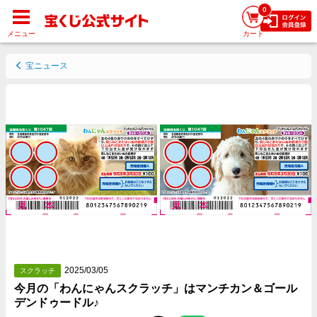
0
メニュー
カート
宝ニュース
2025/03/05
スクラッチ
今月の「わんにゃんスクラッチ」はマンチカン＆ゴール
デンドゥードル♪
Facebookでシェアする
Twitterでシェアする