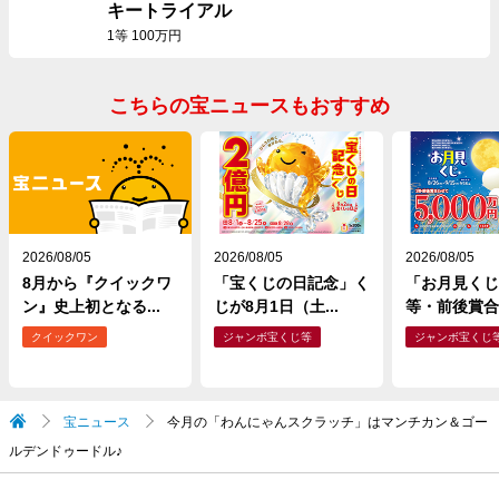
キートライアル
1等 100万円
こちらの宝ニュースもおすすめ
2026/08/05
2026/08/05
2026/08/05
8月から『クイックワ
「宝くじの日記念」く
「お月見くじ
ン』史上初となる...
じが8月1日（土...
等・前後賞合わ
クイックワン
ジャンボ宝くじ等
ジャンボ宝くじ
宝ニュース
今月の「わんにゃんスクラッチ」はマンチカン＆ゴー
ルデンドゥードル♪