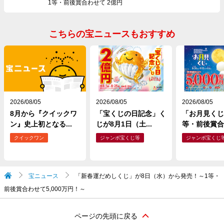
1等・前後賞合わせて 2億円
こちらの宝ニュースもおすすめ
2026/08/05
2026/08/05
2026/08/05
8月から『クイックワ
「宝くじの日記念」く
「お月見くじ
ン』史上初となる...
じが8月1日（土...
等・前後賞合わ
クイックワン
ジャンボ宝くじ等
ジャンボ宝くじ
宝ニュース
「新春運だめしくじ」が8日（水）から発売！～1等・
前後賞合わせて5,000万円！～
ページの先頭に戻る