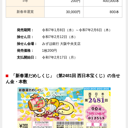
5等
200円
400,000本
新春幸運賞
30,000円
800本
発売期間：
令和7年1月8日（水）～令和7年2月6日（木）
抽せん日：
令和7年2月12日（水）
抽せん会場：
みずほ銀行 大阪中央支店
発売価格：
1枚200円
支払開始日：
令和7年2月17日（月）
「新春運だめしくじ」（第2481回 西日本宝くじ）の当せ
ん金・本数