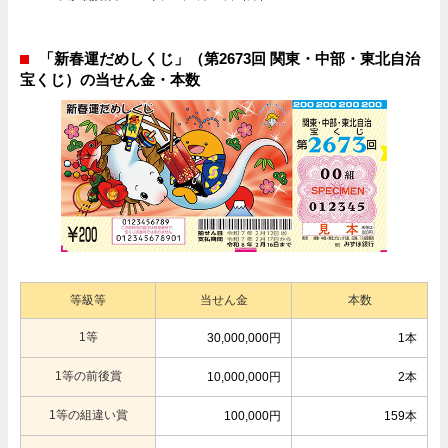
「新春運だめしくじ」（第2673回 関東・中部・東北自治
宝くじ）の当せん金・本数
等級等
当せん金
本数
1等
30,000,000円
1本
1等の前後賞
10,000,000円
2本
1等の組違い賞
100,000円
159本