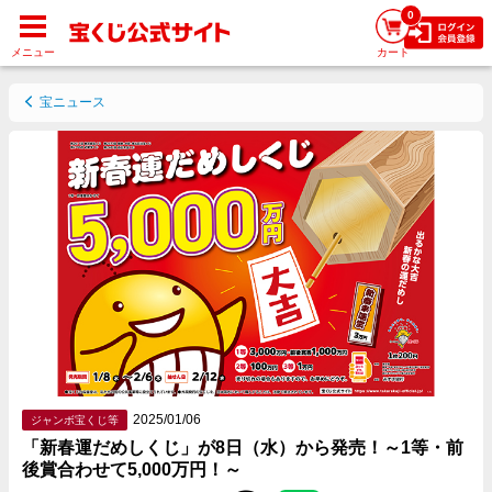
0
メニュー
カート
宝ニュース
2025/01/06
ジャンボ宝くじ等
「新春運だめしくじ」が8日（水）から発売！～1等・前
後賞合わせて5,000万円！～
Facebookでシェアする
Twitterでシェアする