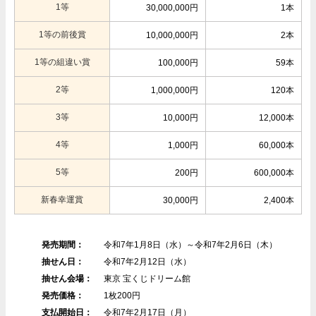
1等
30,000,000円
1本
1等の前後賞
10,000,000円
2本
1等の組違い賞
100,000円
59本
2等
1,000,000円
120本
3等
10,000円
12,000本
4等
1,000円
60,000本
5等
200円
600,000本
新春幸運賞
30,000円
2,400本
発売期間：
令和7年1月8日（水）～令和7年2月6日（木）
抽せん日：
令和7年2月12日（水）
抽せん会場：
東京 宝くじドリーム館
発売価格：
1枚200円
支払開始日：
令和7年2月17日（月）