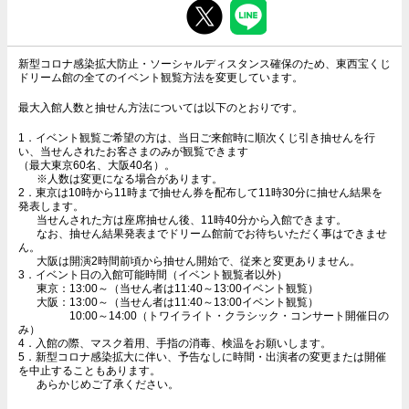
新型コロナ感染拡大防止・ソーシャルディスタンス確保のため、東西宝くじ
ドリーム館の全てのイベント観覧方法を変更しています。
最大入館人数と抽せん方法については以下のとおりです。
1．イベント観覧ご希望の方は、当日ご来館時に順次くじ引き抽せんを行
い、当せんされたお客さまのみが観覧できます
（最大東京60名、大阪40名）。
※人数は変更になる場合があります。
2．東京は10時から11時まで抽せん券を配布して11時30分に抽せん結果を
発表します。
当せんされた方は座席抽せん後、11時40分から入館できます。
なお、抽せん結果発表までドリーム館前でお待ちいただく事はできませ
ん。
大阪は開演2時間前頃から抽せん開始で、従来と変更ありません。
3．イベント日の入館可能時間（イベント観覧者以外）
東京：13:00～（当せん者は11:40～13:00イベント観覧）
大阪：13:00～（当せん者は11:40～13:00イベント観覧）
10:00～14:00（トワイライト・クラシック・コンサート開催日の
み）
4．入館の際、マスク着用、手指の消毒、検温をお願いします。
5．新型コロナ感染拡大に伴い、予告なしに時間・出演者の変更または開催
を中止することもあります。
あらかじめご了承ください。