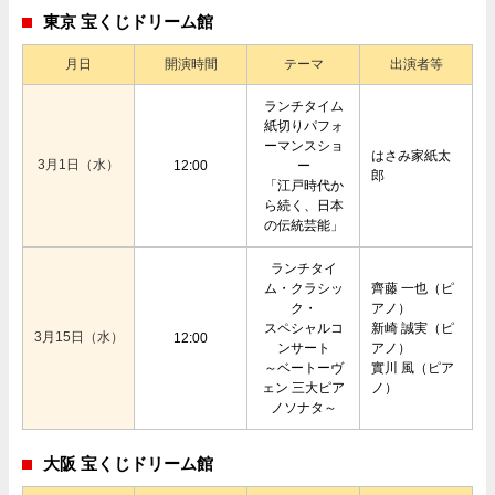
東京 宝くじドリーム館
月日
開演時間
テーマ
出演者等
ランチタイム
紙切りパフォ
ーマンスショ
はさみ家紙太
3月1日（水）
12:00
ー
郎
「江戸時代か
ら続く、日本
の伝統芸能」
ランチタイ
ム・クラシッ
齊藤 一也（ピ
ク・
アノ）
スペシャルコ
新崎 誠実（ピ
3月15日（水）
12:00
ンサート
アノ）
～ベートーヴ
實川 風（ピア
ェン 三大ピア
ノ）
ノソナタ～
大阪 宝くじドリーム館