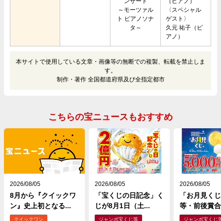
ンサート
（ピアノ）
～モーツァル
〈スペシャル
ト ピアノソナ
ゲスト〉
タ～
久元 祐子（ピ
アノ）
本サイトで使用している文章・画像等の無断での複製、転載を禁止しま
す。
制作・著作 全国都道府県及び全指定都市
こちらの宝ニュースもおすすめ
2026/08/05
2026/08/05
2026/08/05
8月から『クイックワ
「宝くじの日記念」く
「お月見くじ
ン』史上初となる...
じが8月1日（土...
等・前後賞合わ
クイックワン
ジャンボ宝くじ等
ジャンボ宝くじ