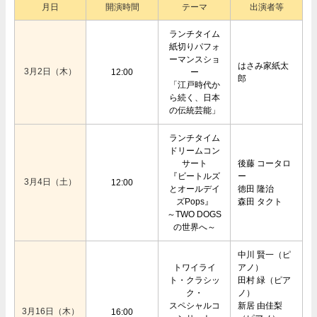
月日
開演時間
テーマ
出演者等
ランチタイム
紙切りパフォ
ーマンスショ
はさみ家紙太
3月2日（木）
12:00
ー
郎
「江戸時代か
ら続く、日本
の伝統芸能」
ランチタイム
ドリームコン
サート
後藤 コータロ
『ビートルズ
ー
3月4日（土）
12:00
とオールデイ
徳田 隆治
ズPops』
森田 タクト
～TWO DOGS
の世界へ～
中川 賢一（ピ
トワイライ
アノ）
ト・クラシッ
田村 緑（ピア
ク・
ノ）
スペシャルコ
新居 由佳梨
3月16日（木）
16:00