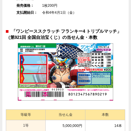
発売価格：
1枚200円
支払開始日：
令和4年4月1日（金）
「ワンピーススクラッチ フランキー4 トリプルマッチ」
（第921回 全国自治宝くじ）の当せん金・本数
等級等
当せん金
本数
1等
5,000,000円
14本