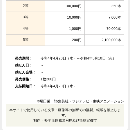
2等
100,000円
350本
3等
10,000円
7,000本
4等
1,000円
70,000本
5等
200円
2,100,000本
発売期間：
令和4年4月20日（水）～令和4年5月10日（火）
抽せん日：
－
抽せん会場：
－
発売価格：
1枚200円
支払開始日：
令和4年4月20日（水）
©尾田栄一郎/集英社・フジテレビ・東映アニメーション
本サイトで使用している文章・画像等の無断での複製、転載を禁止しま
す。
制作・著作 全国都道府県及び全指定都市