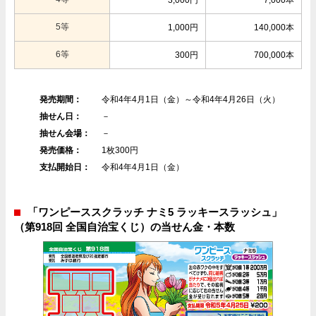
3,000円
7,000本
5等
1,000円
140,000本
6等
300円
700,000本
発売期間：
令和4年4月1日（金）～令和4年4月26日（火）
抽せん日：
－
抽せん会場：
－
発売価格：
1枚300円
支払開始日：
令和4年4月1日（金）
「ワンピーススクラッチ ナミ5 ラッキースラッシュ」
（第918回 全国自治宝くじ）の当せん金・本数