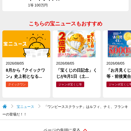
1等 100万円
こちらの宝ニュースもおすすめ
2026/08/05
2026/08/05
2026/08/05
8月から『クイックワ
「宝くじの日記念」く
「お月見くじ
ン』史上初となる...
じが8月1日（土...
等・前後賞合わ
クイックワン
ジャンボ宝くじ等
ジャンボ宝くじ
宝ニュース
「ワンピーススクラッチ」はルフィ、ナミ、フランキ
ーの登場だ！！
ページの先頭に戻る