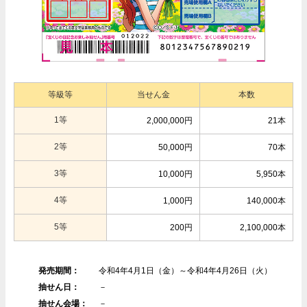
等級等
当せん金
本数
1等
2,000,000円
21本
2等
50,000円
70本
3等
10,000円
5,950本
4等
1,000円
140,000本
5等
200円
2,100,000本
発売期間：
令和4年4月1日（金）～令和4年4月26日（火）
抽せん日：
－
抽せん会場：
－