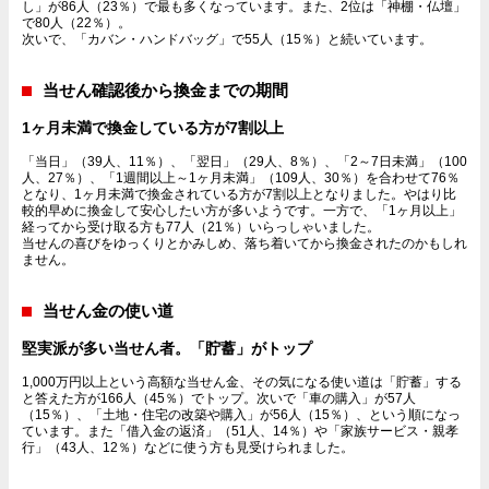
し」が86人（23％）で最も多くなっています。また、2位は「神棚・仏壇」
で80人（22％）。
次いで、「カバン・ハンドバッグ」で55人（15％）と続いています。
当せん確認後から換金までの期間
1ヶ月未満で換金している方が7割以上
「当日」（39人、11％）、「翌日」（29人、8％）、「2～7日未満」（100
人、27％）、「1週間以上～1ヶ月未満」（109人、30％）を合わせて76％
となり、1ヶ月未満で換金されている方が7割以上となりました。やはり比
較的早めに換金して安心したい方が多いようです。一方で、「1ヶ月以上」
経ってから受け取る方も77人（21％）いらっしゃいました。
当せんの喜びをゆっくりとかみしめ、落ち着いてから換金されたのかもしれ
ません。
当せん金の使い道
堅実派が多い当せん者。「貯蓄」がトップ
1,000万円以上という高額な当せん金、その気になる使い道は「貯蓄」する
と答えた方が166人（45％）でトップ。次いで「車の購入」が57人
（15％）、「土地・住宅の改築や購入」が56人（15％）、という順になっ
ています。また「借入金の返済」（51人、14％）や「家族サービス・親孝
行」（43人、12％）などに使う方も見受けられました。