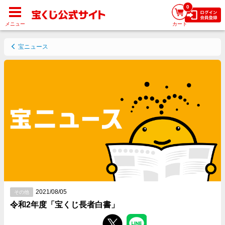
0
メニュー
カート
宝ニュース
2021/08/05
その他
令和2年度「宝くじ長者白書」
Facebookでシェアする
Twitterでシェアする