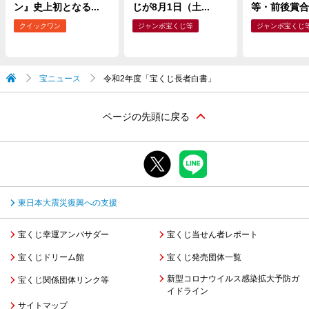
ン』史上初となる...
じが8月1日（土...
等・前後賞合わ
クイックワン
ジャンボ宝くじ等
ジャンボ宝くじ
宝ニュース
令和2年度「宝くじ長者白書」
ページの先頭に戻る
東日本大震災復興への支援
宝くじ幸運アンバサダー
宝くじ当せん者レポート
宝くじドリーム館
宝くじ発売団体一覧
新型コロナウイルス感染拡大予防ガ
宝くじ関係団体リンク等
イドライン
サイトマップ