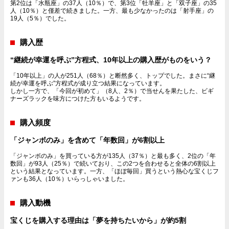
第2位は「水瓶座」の37人（10％）で、第3位「牡羊座」と「双子座」の35
人（10％）と僅差で続きました。一方、最も少なかったのは「射手座」の
19人（5％）でした。
購入歴
“継続が幸運を呼ぶ”方程式、10年以上の購入歴がものをいう？
「10年以上」の人が251人（68％）と断然多く、トップでした。まさに“継
続が幸運を呼ぶ”方程式が成り立つ結果になっています。
しかし一方で、「今回が初めて」（8人、2％）で当せんを果たした、ビギ
ナーズラックを味方につけた方もいるようです。
購入頻度
「ジャンボのみ」を含めて「年数回」が6割以上
「ジャンボのみ」を買っている方が135人（37％）と最も多く、2位の「年
数回」が93人（25％）で続いており、この2つを合わせると全体の6割以上
という結果となっています。一方、「ほぼ毎回」買うという熱心な宝くじフ
ァンも36人（10％）いらっしゃいました。
購入動機
宝くじを購入する理由は「夢を持ちたいから」が約5割