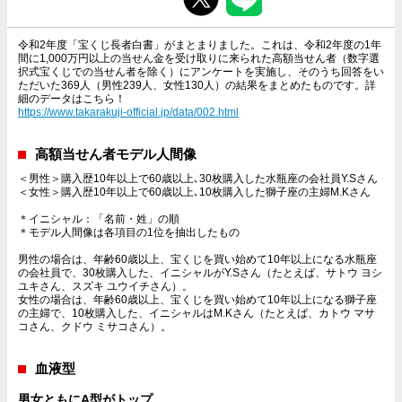
令和2年度「宝くじ長者白書」がまとまりました。これは、令和2年度の1年
間に1,000万円以上の当せん金を受け取りに来られた高額当せん者（数字選
択式宝くじでの当せん者を除く）にアンケートを実施し、そのうち回答をい
ただいた369人（男性239人、女性130人）の結果をまとめたものです。詳
細のデータはこちら！
https://www.takarakuji-official.jp/data/002.html
高額当せん者モデル人間像
＜男性＞購入歴10年以上で60歳以上､30枚購入した水瓶座の会社員Y.Sさん
＜女性＞購入歴10年以上で60歳以上､10枚購入した獅子座の主婦M.Kさん
＊イニシャル：「名前・姓」の順
＊モデル人間像は各項目の1位を抽出したもの
男性の場合は、年齢60歳以上、宝くじを買い始めて10年以上になる水瓶座
の会社員で、30枚購入した、イニシャルがY.Sさん（たとえば、サトウ ヨシ
ユキさん、スズキ ユウイチさん）。
女性の場合は、年齢60歳以上、宝くじを買い始めて10年以上になる獅子座
の主婦で、10枚購入した、イニシャルはM.Kさん（たとえば、カトウ マサ
コさん、クドウ ミサコさん）。
血液型
男女ともにA型がトップ