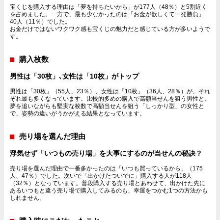
宝くじを購入する理由は「夢を持ちたいから」が177人（48％）と5割近く
を占めました。一方で、最も少なかったのは「お金が欲しくて一発勝負」
40人（11％）でした。
お金だけではないワクワク感も宝くじの魅力だと感じている方が多いようで
す。
購入枚数
男性は「30枚」､女性は「10枚」がトップ
男性は「30枚」（55人、23％）、女性は「10枚」（36人、28％）が、それ
ぞれ最も多くなっています。比較的多めの購入で高額当せんを狙う男性と、
夢を追いながらも堅実な枚数で高額当せんを狙う「しっかり型」の女性と
で、姿勢の違いがうかがえる結果となっています。
売り場を選んだ理由
浮気せず「いつもの売り場」を大事にするのが当せんの秘訣？
売り場を選んだ理由で一番多かったのは「いつも買っているから」（175
人、47％）でした。次いで「出かけたついでに」購入する人が118人
（32％）となっています。普段購入する売り場とあわせて、出かけた先に
あるいつもと違う売り場で購入してみるのも、幸運をつかむ1つの方法かも
しれません。