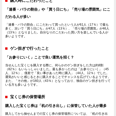
購入時にこだわったこと
「連番・バラの割合」や「買う日にち」「売り場の雰囲気」にこ
だわる人が多い
「連番・バラの割合」にこだわって買ったという人が61人（17％）で最も
多く、次いで「買う日にち」が47人（13％）、「売り場の雰囲気」が46人
（13％）となりました。自分なりのこだわった買い方を楽しんでいる人が
多いようです。
ゲン担ぎで行ったこと
「お参りにいく」ことで良い運気を招く？
当せんした宝くじを購入する際に、何らかのゲン担ぎをした方は約8割
（82％）もいらっしゃいました。最も多かったのは「お参りにいく」（45
人、12％）、僅差で「良い事があった時に購入」（44人、12％）でした。
運気がいいと感じるときに購入することでチャンスを広げているようです。
また、「その他」が160人（43％）となっており、独自のゲン担ぎを行って
いる方も多いようです。
宝くじ券の保管場所
購入した宝くじ券は「机の引き出し」に保管していた人が最多
購入してから抽せんまでの宝くじ券の保管場所については、「机の引き出