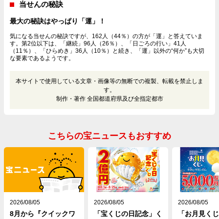
当せんの秘訣
最大の秘訣はやっぱり「運」！
気になる当せんの秘訣ですが、162人（44％）の方が「運」と答えていま
す。第2位以下は、「継続」96人（26％）、「日ごろの行い」41人
（11％）、「ひらめき」36人（10％）と続き、「運」以外の“何か”も大切
な要素であるようです。
本サイトで使用している文章・画像等の無断での複製、転載を禁止しま
す。
制作・著作 全国都道府県及び全指定都市
こちらの宝ニュースもおすすめ
2026/08/05
2026/08/05
2026/08/05
8月から『クイックワ
「宝くじの日記念」く
「お月見くじ