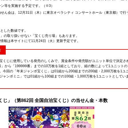
ーン等を実施する予定です。（※3）
せん会は、12月31日（木）に東京オペラシティ コンサートホール（東京都）で行
提とした数値です。
ト」の取り扱いがない「宝くじ売り場」もあります。
る情報は本サイトにて11月24日（火）更新予定です。
は
宝くじに使用している発売のしくみで、賞金条件や発売額がユニット単位で決定さ
0番」から「199999番」までの10万枚を1組としており、組の数によって1ユニットの
今回の「年末ジャンボ宝くじ」は01組から200組までの200組・2,000万枚を1ユ
ャンボミニ」では01組から100組までの100組・1,000万枚を1ユニットとしてい
くじ」（第862回 全国自治宝くじ）の当せん金・本数