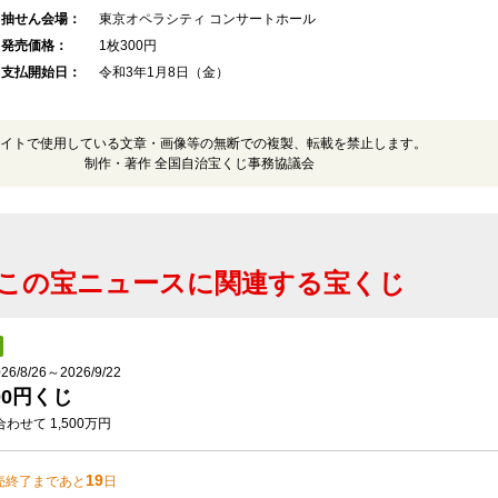
抽せん会場：
東京オペラシティ コンサートホール
発売価格：
1枚300円
支払開始日：
令和3年1月8日（金）
イトで使用している文章・画像等の無断での複製、転載を禁止します。
制作・著作 全国自治宝くじ事務協議会
この宝ニュースに関連する宝くじ
/8/26～2026/9/22
00円くじ
わせて 1,500万円
19
売終了まであと
日