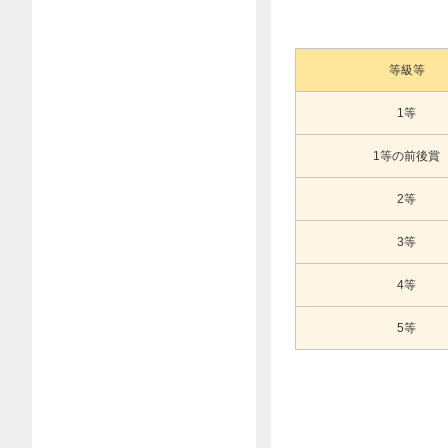
等級等
1等
1等の前後賞
2等
3等
4等
5等