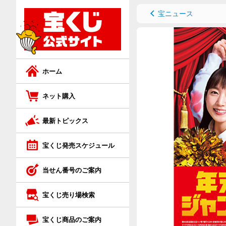
ネット購入トップ
宝くじ商品のご案内トップ
宝ニュース
ジャンボ宝くじ
ジャンボ宝くじ等の普通くじ
ロト7
スクラッチ
ホーム
ロト6
ロト
ネット購入
最新トピックス
ミニロト
ビンゴ5
宝くじ発売スケジュール
ビンゴ5
ナンバーズ
当せん番号のご案内
ナンバーズ4
クイックワン
宝くじ売り場検索
ナンバーズ3
宝くじ商品のご案内