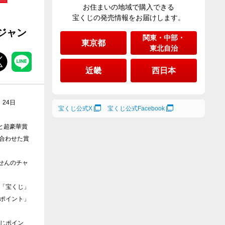
お住まいの地域で購入できる
宝くじの発売情報をお届けします。
ジャン
関東・中部・
東京都
東北自治
近畿
西日本
24日
宝くじ公式X
宝くじ公式Facebook
円と超豪華賞
賞合わせた賞
当せんのチャ
「宝くじ」
ポイント」
じポイン