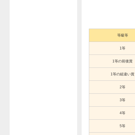
等級等
1等
1等の前後賞
1等の組違い賞
2等
3等
4等
5等