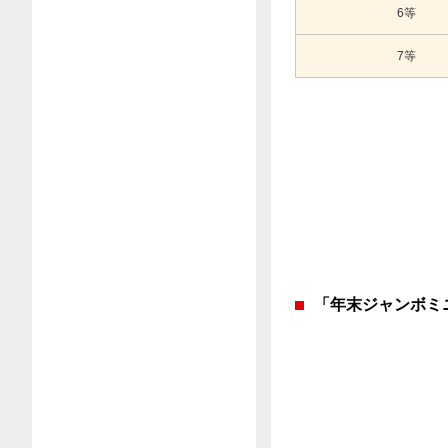
6等
7等
「年末ジャンボミ