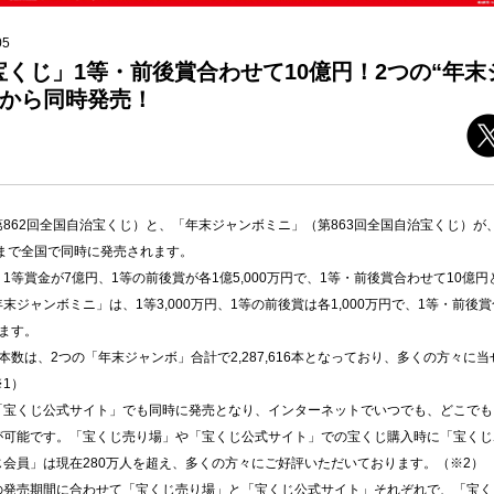
05
くじ」1等・前後賞合わせて10億円！2つの“年末
）から同時発売！
Facebookでシェアする
Twitterでシェアする
862回全国自治宝くじ）と、「年末ジャンボミニ」（第863回全国自治宝くじ）が、
）まで全国で同時に発売されます。
1等賞金が7億円、1等の前後賞が各1億5,000万円で、1等・前後賞合わせて10億
ジャンボミニ」は、1等3,000万円、1等の前後賞は各1,000万円で、1等・前後
います。
本数は、2つの「年末ジャンボ」合計で2,287,616本となっており、多くの方々に
1）
「宝くじ公式サイト」でも同時に発売となり、インターネットでいつでも、どこでも
が可能です。「宝くじ売り場」や「宝くじ公式サイト」での宝くじ購入時に「宝くじ
会員」は現在280万人を超え、多くの方々にご好評いただいております。（※2）
の発売期間に合わせて「宝くじ売り場」と「宝くじ公式サイト」それぞれで、「宝く