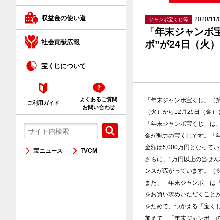
クイックワン
収益金の使い道
2020/11/
ジャンボ宝くじ等
「年末ジャンボ宝
ネット購入が初めての方へ
社会貢献広報
ボ”が24日（火
宝くじについて
よくあるご質問
「年末ジャンボ宝くじ」（第
ご利用ガイド
お問い合わせ
（火）から12月25日（金
「年末ジャンボ宝くじ」は、
金が魅力の宝くじです。「年末
金額は5,000万円となって
宝ニュース
TVCM
さらに、1万円以上の当せん
ンスが広がっています。（※
また、「年末ジャンボ」は
をお買い求めいただくこと
をためて、つかえる「宝くじ
加えて、「年末ジャンボ」