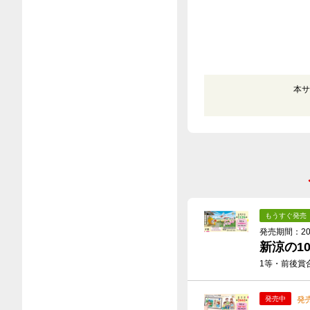
本サ
もうすぐ発売
発売期間：2026
新涼の1
1等・前後賞合
発
発売中