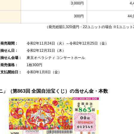
3,000円
4,
300円
44,
（発売総額1,320億円・22ユニットの場合 ※1ユニット2
発売期間：
令和2年11月24日（火）～令和2年12月25日（金）
抽せん日：
令和2年12月31日（木）
抽せん会場：
東京オペラシティ コンサートホール
発売価格：
1枚300円
支払開始日：
令和3年1月8日（金）
ニ」（第863回 全国自治宝くじ）の当せん金・本数