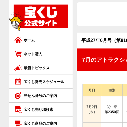
ネット購入トップ
宝くじ商品のご案内トップ
ジャンボ宝くじ
ジャンボ宝くじ等の普通くじ
ロト7
スクラッチ
ホーム
平成27年6月号（第81
ロト6
ロト
ネット購入
7月のアトラクシ
最新トピックス
ミニロト
ビンゴ5
宝くじ発売スケジュール
ビンゴ5
ナンバーズ
月日
種別
当せん番号のご案内
ナンバーズ4
クイックワン
7月2日
関中東
宝くじ売り場検索
（木）
第2350回
ナンバーズ3
宝くじ商品のご案内