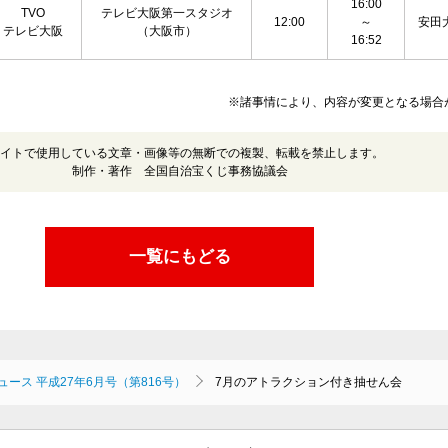
16:00
TVO
テレビ大阪第一スタジオ
12:00
～
安田
テレビ大阪
（大阪市）
16:52
※諸事情により、内容が変更となる場合
イトで使用している文章・画像等の無断での複製、転載を禁止します。
制作・著作 全国自治宝くじ事務協議会
一覧にもどる
ュース 平成27年6月号（第816号）
7月のアトラクション付き抽せん会