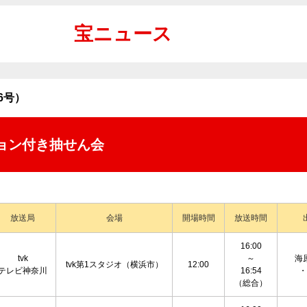
宝ニュース
6号）
ョン付き抽せん会
放送局
会場
開場時間
放送時間
16:00
tvk
～
海
tvk第1スタジオ（横浜市）
12:00
テレビ神奈川
16:54
・
（総合）