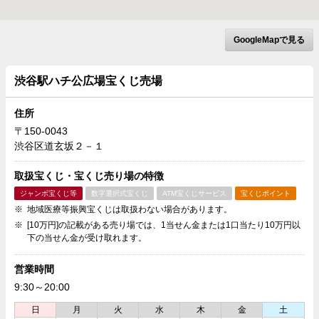
GoogleMapで見る
渋谷駅ハチ公広場宝くじ売場
住所
〒150-0043
渋谷区道玄坂２－１
取扱宝くじ・宝くじ売り場の特徴
ジャンボ宝くじ等
数字選択式宝くじ
ATM宝くじサービス
宝くじポイント
地域医療等振興宝くじは取扱わない場合があります。
[10万円]の記載がある売り場では、1当せん金または1口当たり10万円以
下の当せん金が受け取れます。
営業時間
9:30～20:00
日
月
火
水
木
金
土