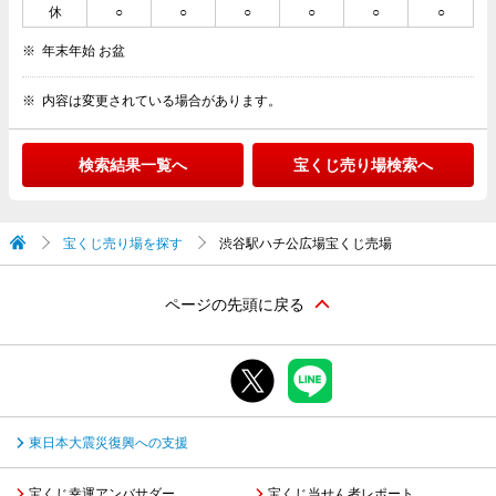
休
○
○
○
○
○
○
年末年始 お盆
内容は変更されている場合があります。
検索結果一覧へ
宝くじ売り場検索へ
宝くじ売り場を探す
渋谷駅ハチ公広場宝くじ売場
ページの先頭に戻る
東日本大震災復興への支援
宝くじ幸運アンバサダー
宝くじ当せん者レポート