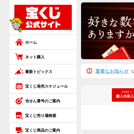
ネット購入トップ
宝くじ商品のご案内トップ
ジャンボ宝くじ
ジャンボ宝くじ等の普通くじ
ロト7
スクラッチ
ホーム
ロト6
ロト
ネット購入
重要なお知らせ
（
最新トピックス
ミニロト
ビンゴ5
宝くじ発売スケジュール
ビンゴ5
ナンバーズ
STEP 1
購入内容入
当せん番号のご案内
ナンバーズ4
クイックワン
宝くじ売り場検索
ナンバーズ3
宝くじ商品のご案内