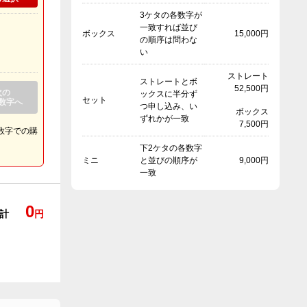
3ケタの各数字が
一致すれば並び
ボックス
15,000円
の順序は問わな
い
ストレート
ストレートとボ
52,500円
次の
ックスに半分ず
セット
数字へ
つ申し込み、い
ボックス
ずれかが一致
7,500円
数字での購
下2ケタの各数字
ミニ
と並びの順序が
9,000円
一致
0
円
計