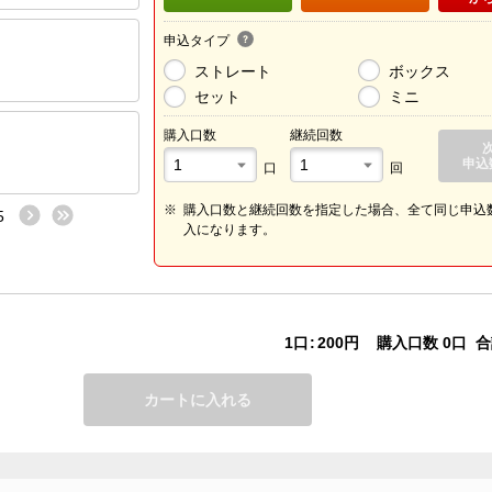
申込タイプ
ストレート
ボックス
セット
ミニ
購入口数
継続回数
申込
口
回
購入口数と継続回数を指定した場合、全て同じ申込
5
次へ
最後へ
入になります。
1口
200円
購入口数
0口
合
カートに入れる