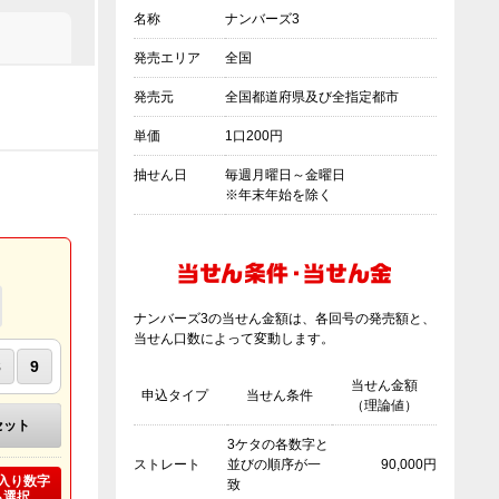
名称
ナンバーズ3
発売エリア
全国
発売元
全国都道府県及び全指定都市
単価
1口200円
抽せん日
毎週月曜日～金曜日
※年末年始を除く
ナンバーズ3の当せん金額は、各回号の発売額と、
当せん口数によって変動します。
8
9
当せん金額
申込タイプ
当せん条件
（理論値）
セット
3ケタの各数字と
ストレート
並びの順序が一
90,000円
入り数字
致
ら選択