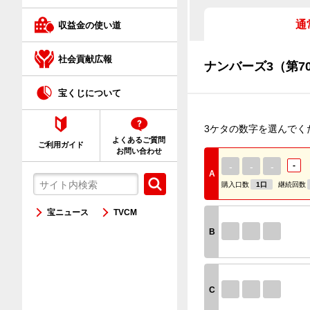
クイックワン
通
収益金の使い道
ネット購入が初めての方へ
社会貢献広報
ナンバーズ3（第70
宝くじについて
3ケタの数字を選んでく
よくあるご質問
ご利用ガイド
お問い合わせ
-
-
-
-
A
購入口数
1口
継続回数
宝ニュース
TVCM
B
C