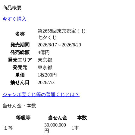
商品概要
今すぐ購入
第2658回東京都宝くじ
名称
七夕くじ
発売期間
2026/6/17～2026/6/29
発売総額
4億円
発売エリア
東京都
発売元
東京都
単価
1枚200円
抽せん日
2026/7/3
ジャンボ宝くじ等の普通くじとは？
当せん金・本数
等級等
当せん金
本数
30,000,000
１等
1本
円