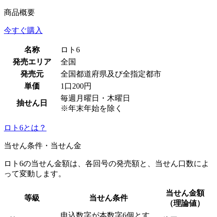
商品概要
今すぐ購入
名称
ロト6
発売エリア
全国
発売元
全国都道府県及び全指定都市
単価
1口200円
毎週月曜日・木曜日
抽せん日
※年末年始を除く
ロト6とは？
当せん条件・当せん金
ロト6の当せん金額は、各回号の発売額と、当せん口数によ
って変動します。
当せん金額
等級
当せん条件
（理論値）
申込数字が本数字6個とす