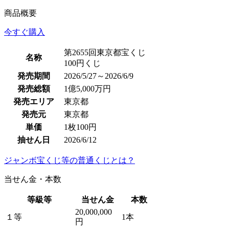
商品概要
今すぐ購入
第2655回東京都宝くじ
名称
100円くじ
発売期間
2026/5/27～2026/6/9
発売総額
1億5,000万円
発売エリア
東京都
発売元
東京都
単価
1枚100円
抽せん日
2026/6/12
ジャンボ宝くじ等の普通くじとは？
当せん金・本数
等級等
当せん金
本数
20,000,000
１等
1本
円