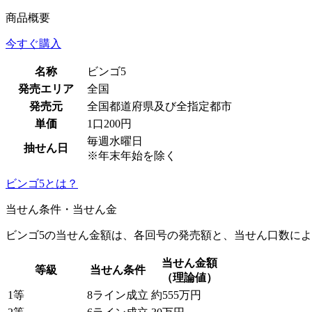
商品概要
今すぐ購入
名称
ビンゴ5
発売エリア
全国
発売元
全国都道府県及び全指定都市
単価
1口200円
毎週水曜日
抽せん日
※年末年始を除く
ビンゴ5とは？
当せん条件・当せん金
ビンゴ5の当せん金額は、各回号の発売額と、当せん口数に
当せん金額
等級
当せん条件
（理論値）
1等
8ライン成立
約555万円