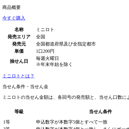
商品概要
今すぐ購入
名称
ミニロト
発売エリア
全国
発売元
全国都道府県及び全指定都市
単価
1口200円
毎週火曜日
抽せん日
※年末年始を除く
ミニロトとは？
当せん条件・当せん金
ミニロトの当せん金額は、各回号の発売額と、当せん口数に
等級
当せん条件
1等
申込数字が本数字5個とすべて一致