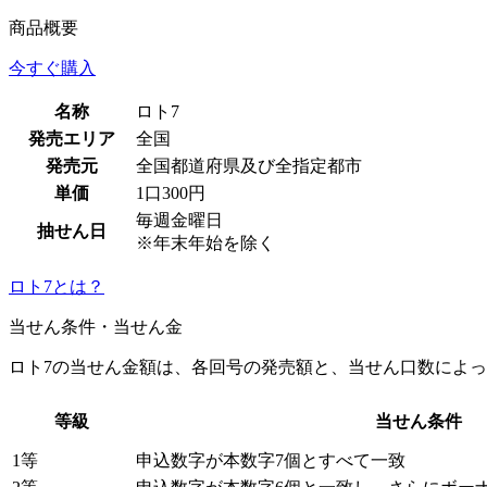
商品概要
今すぐ購入
名称
ロト7
発売エリア
全国
発売元
全国都道府県及び全指定都市
単価
1口300円
毎週金曜日
抽せん日
※年末年始を除く
ロト7とは？
当せん条件・当せん金
ロト7の当せん金額は、各回号の発売額と、当せん口数によ
等級
当せん条件
1等
申込数字が本数字7個とすべて一致