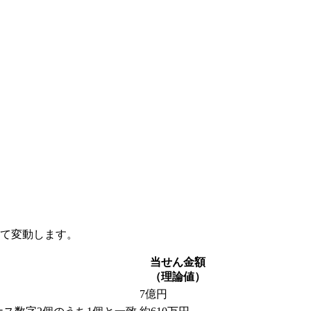
って変動します。
当せん金額
（理論値）
7億円