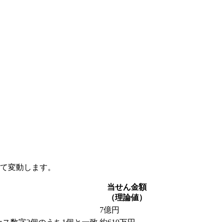
って変動します。
当せん金額
（理論値）
7億円