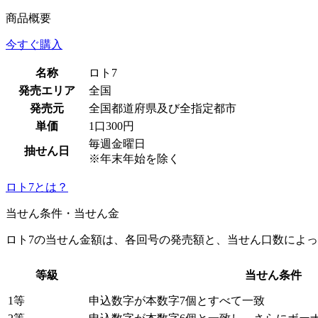
商品概要
今すぐ購入
名称
ロト7
発売エリア
全国
発売元
全国都道府県及び全指定都市
単価
1口300円
毎週金曜日
抽せん日
※年末年始を除く
ロト7とは？
当せん条件・当せん金
ロト7の当せん金額は、各回号の発売額と、当せん口数によ
等級
当せん条件
1等
申込数字が本数字7個とすべて一致